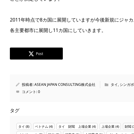
2011年時点で8カ国に展開していますが今後新規にジャ
各主要都市に展開し11カ国にしていきます。
Post
投稿者:
ASEAN JAPAN CONSULTING株式会社
タイ
,
シンガポ
コメント:
0
タグ
タイ
(8)
ベトナム
(4)
タイ 財閥 上場企業
(4)
上場企業
(4)
財閥
(