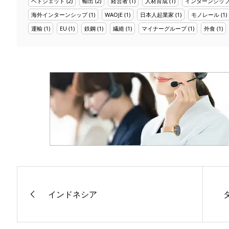
ベトジェット
(2)
輸出
(2)
経営者
(1)
人材育成
(1)
インターンシッ
海外インターンシップ
(1)
WAOJE
(1)
日本人起業家
(1)
モノレール
(1)
運輸
(1)
EU
(1)
鉄鋼
(1)
繊維
(1)
マイナーグループ
(1)
外食
(1)
インドネシア