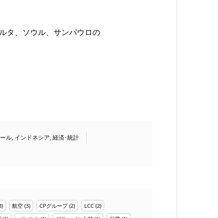
カルタ、ソウル、サンパウロの
ール
,
インドネシア
,
経済･統計
3)
航空
(3)
CPグループ
(2)
LCC
(2)