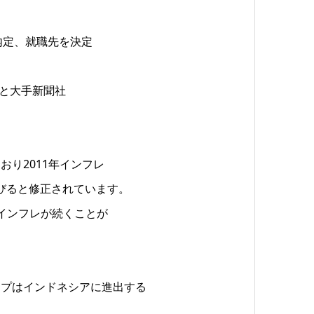
内定、就職先を決定
ると大手新聞社
り2011年インフレ
で伸びると修正されています。
インフレが続くことが
ープはインドネシアに進出する