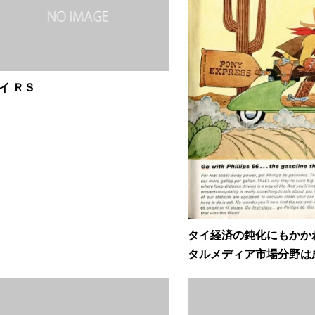
イ ＲＳ
タイ経済の鈍化にもかか
タルメディア市場分野は成.