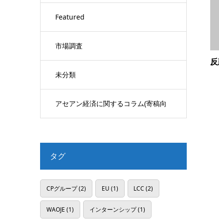
Featured
市場調査
反
未分類
アセアン経済に関するコラム(寄稿向
け)
タグ
CPグループ
(2)
EU
(1)
LCC
(2)
WAOJE
(1)
インターンシップ
(1)