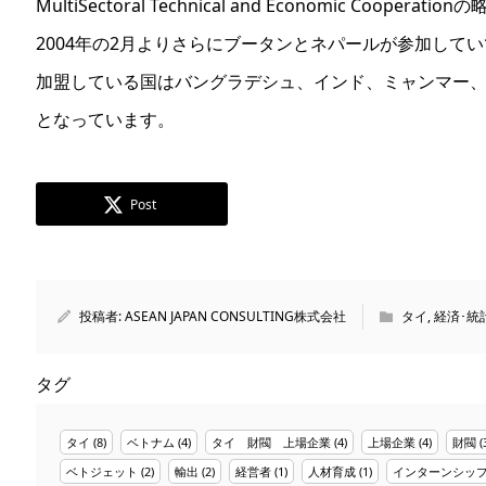
MultiSectoral Technical and Economic Cooperation
2004年の2月よりさらにブータンとネパールが参加してい
加盟している国はバングラデシュ、インド、ミャンマー
となっています。
Post
投稿者:
ASEAN JAPAN CONSULTING株式会社
タイ
,
経済･統
タグ
タイ
(8)
ベトナム
(4)
タイ 財閥 上場企業
(4)
上場企業
(4)
財閥
(
ベトジェット
(2)
輸出
(2)
経営者
(1)
人材育成
(1)
インターンシッ