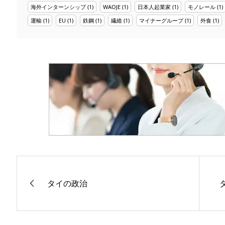
海外インターンシップ
(1)
WAOJE
(1)
日本人起業家
(1)
モノレール
(1)
運輸
(1)
EU
(1)
鉄鋼
(1)
繊維
(1)
マイナーグループ
(1)
外食
(1)
タイの政治