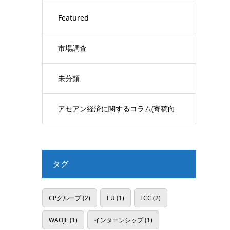
Featured
市場調査
未分類
アセアン経済に関するコラム(寄稿向
け)
タグ
CPグループ
(2)
EU
(1)
LCC
(2)
WAOJE
(1)
インターンシップ
(1)