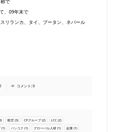
の略称で
て、09年末で
、スリランカ、タイ、ブータン、ネパール
計
コメント:
0
3)
航空
(3)
CPグループ
(2)
LCC
(2)
プ
(1)
バンコク
(1)
グローバル人材
(1)
起業
(1)