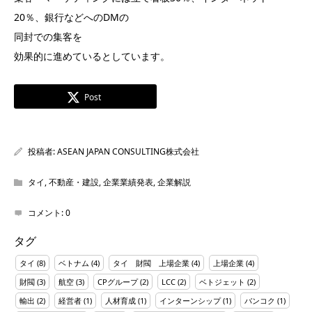
20％、銀行などへのDMの
同封での集客を
効果的に進めているとしています。
Post
投稿者:
ASEAN JAPAN CONSULTING株式会社
タイ
,
不動産・建設
,
企業業績発表
,
企業解説
コメント:
0
タグ
タイ
(8)
ベトナム
(4)
タイ 財閥 上場企業
(4)
上場企業
(4)
財閥
(3)
航空
(3)
CPグループ
(2)
LCC
(2)
ベトジェット
(2)
輸出
(2)
経営者
(1)
人材育成
(1)
インターンシップ
(1)
バンコク
(1)