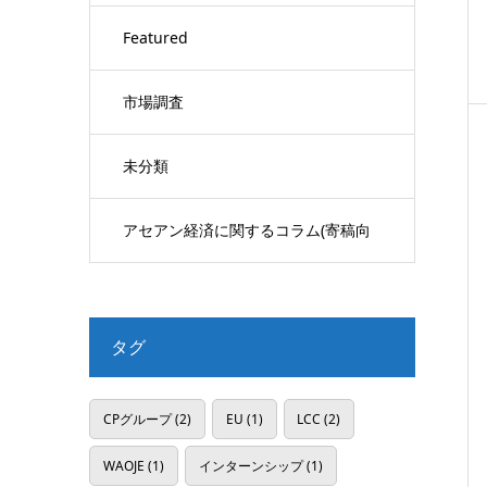
Featured
市場調査
未分類
アセアン経済に関するコラム(寄稿向
け)
タグ
CPグループ
(2)
EU
(1)
LCC
(2)
WAOJE
(1)
インターンシップ
(1)