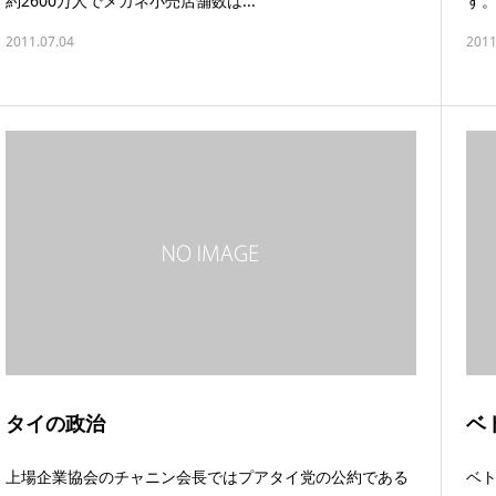
約2600万人でメガネ小売店舗数は...
す。
2011.07.04
2011
タイの政治
ベ
上場企業協会のチャニン会長ではプアタイ党の公約である
ベト