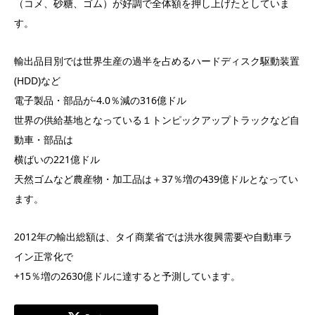
（コメ、砂糖、ゴム）が好調で全体額を押し上げたとしていま
す。
輸出品目別では世界生産の過半を占めるハードディスク駆動装置
(HDD)など
電子製品・部品が-4.0％減の316億ドル
世界の供給基地となっている１トンピックアップトラックなど自
動車・部品は
横ばいの221億ドル
天然ゴムなど農産物・加工品は＋37％増の439億ドルとなってい
ます。
2012年の輸出総額は、タイ商業省では洪水復興需要や自動車ラ
イン正常化で
+15％増の2630億ドルに達すると予測しています。