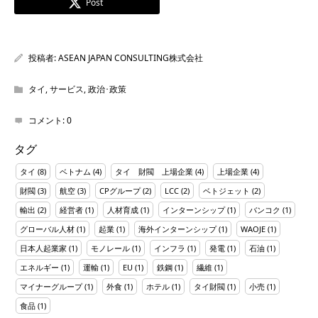
Post
投稿者:
ASEAN JAPAN CONSULTING株式会社
タイ
,
サービス
,
政治･政策
コメント:
0
タグ
タイ
(8)
ベトナム
(4)
タイ 財閥 上場企業
(4)
上場企業
(4)
財閥
(3)
航空
(3)
CPグループ
(2)
LCC
(2)
ベトジェット
(2)
輸出
(2)
経営者
(1)
人材育成
(1)
インターンシップ
(1)
バンコク
(1)
グローバル人材
(1)
起業
(1)
海外インターンシップ
(1)
WAOJE
(1)
日本人起業家
(1)
モノレール
(1)
インフラ
(1)
発電
(1)
石油
(1)
エネルギー
(1)
運輸
(1)
EU
(1)
鉄鋼
(1)
繊維
(1)
マイナーグループ
(1)
外食
(1)
ホテル
(1)
タイ財閥
(1)
小売
(1)
食品
(1)