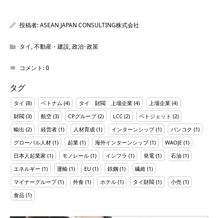
投稿者:
ASEAN JAPAN CONSULTING株式会社
タイ
,
不動産・建設
,
政治･政策
コメント:
0
タグ
タイ
(8)
ベトナム
(4)
タイ 財閥 上場企業
(4)
上場企業
(4)
財閥
(3)
航空
(3)
CPグループ
(2)
LCC
(2)
ベトジェット
(2)
輸出
(2)
経営者
(1)
人材育成
(1)
インターンシップ
(1)
バンコク
(1)
グローバル人材
(1)
起業
(1)
海外インターンシップ
(1)
WAOJE
(1)
日本人起業家
(1)
モノレール
(1)
インフラ
(1)
発電
(1)
石油
(1)
エネルギー
(1)
運輸
(1)
EU
(1)
鉄鋼
(1)
繊維
(1)
マイナーグループ
(1)
外食
(1)
ホテル
(1)
タイ財閥
(1)
小売
(1)
食品
(1)