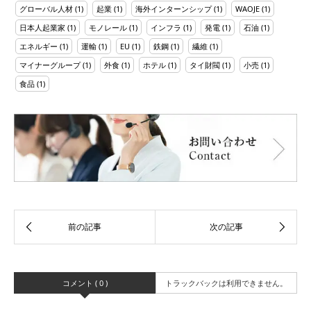
グローバル人材
(1)
起業
(1)
海外インターンシップ
(1)
WAOJE
(1)
日本人起業家
(1)
モノレール
(1)
インフラ
(1)
発電
(1)
石油
(1)
エネルギー
(1)
運輸
(1)
EU
(1)
鉄鋼
(1)
繊維
(1)
マイナーグループ
(1)
外食
(1)
ホテル
(1)
タイ財閥
(1)
小売
(1)
食品
(1)
コメント ( 0 )
トラックバックは利用できません。