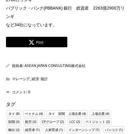
パブリック・バンク(PBBANK) 銀行 総資産 2263億2900万リ
ンギ
など34社になっています。
Post
投稿者:
ASEAN JAPAN CONSULTING株式会社
マレーシア
,
経済･統計
コメント:
0
タグ
タイ
(8)
ベトナム
(4)
タイ 財閥 上場企業
(4)
上場企業
(4)
財閥
(3)
航空
(3)
CPグループ
(2)
LCC
(2)
ベトジェット
(2)
輸出
(2)
経営者
(1)
人材育成
(1)
インターンシップ
(1)
バンコク
(1)