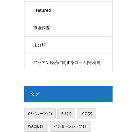
Featured
市場調査
未分類
アセアン経済に関するコラム(寄稿向
け)
タグ
CPグループ
(2)
EU
(1)
LCC
(2)
WAOJE
(1)
インターンシップ
(1)