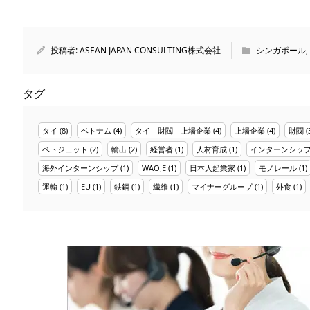
投稿者:
ASEAN JAPAN CONSULTING株式会社
シンガポール
,
タグ
タイ
(8)
ベトナム
(4)
タイ 財閥 上場企業
(4)
上場企業
(4)
財閥
(
ベトジェット
(2)
輸出
(2)
経営者
(1)
人材育成
(1)
インターンシッ
海外インターンシップ
(1)
WAOJE
(1)
日本人起業家
(1)
モノレール
(1)
運輸
(1)
EU
(1)
鉄鋼
(1)
繊維
(1)
マイナーグループ
(1)
外食
(1)