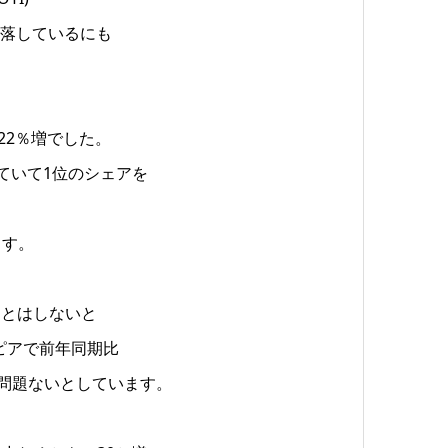
下落しているにも
＋22％増でした。
めていて1位のシェアを
ます。
ことはしないと
ピアで前年同期比
め問題ないとしています。