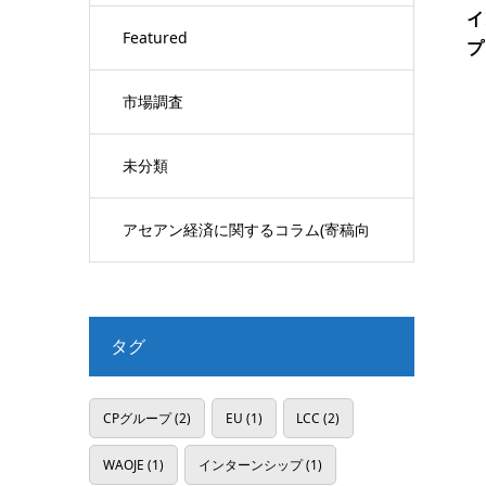
イ
Featured
プ
市場調査
未分類
アセアン経済に関するコラム(寄稿向
け)
タグ
CPグループ
(2)
EU
(1)
LCC
(2)
WAOJE
(1)
インターンシップ
(1)