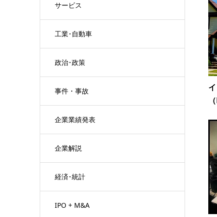
サービス
工業･自動車
政治･政策
イ
事件・事故
（
企業業績発表
企業解説
経済･統計
IPO + M&A