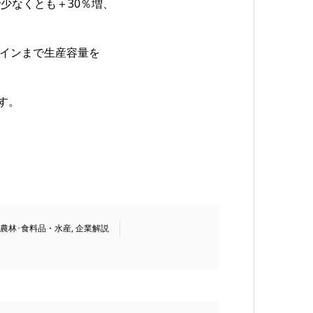
少なくとも＋30％増、
産ラインまで生産容量を
す。
農林･食料品・水産
,
企業解説