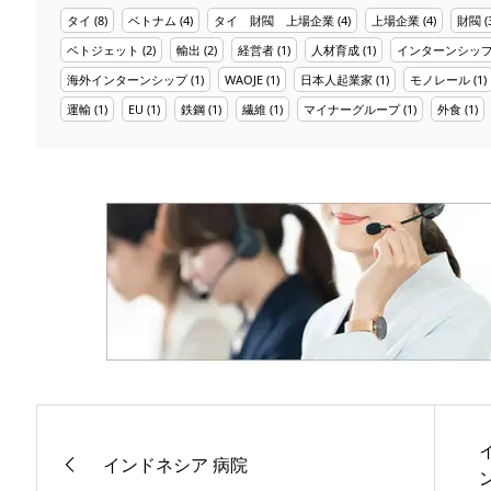
タイ
(8)
ベトナム
(4)
タイ 財閥 上場企業
(4)
上場企業
(4)
財閥
(
ベトジェット
(2)
輸出
(2)
経営者
(1)
人材育成
(1)
インターンシッ
海外インターンシップ
(1)
WAOJE
(1)
日本人起業家
(1)
モノレール
(1)
運輸
(1)
EU
(1)
鉄鋼
(1)
繊維
(1)
マイナーグループ
(1)
外食
(1)
インドネシア 病院