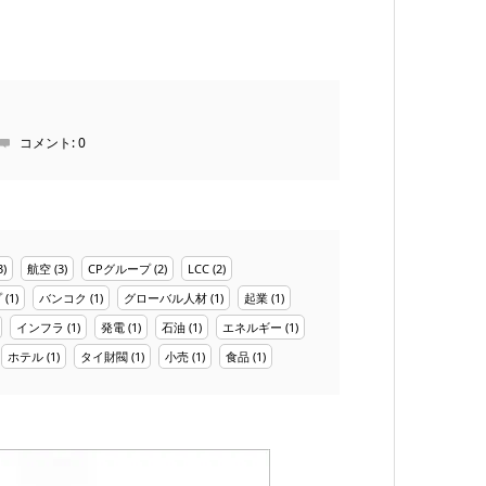
コメント:
0
3)
航空
(3)
CPグループ
(2)
LCC
(2)
プ
(1)
バンコク
(1)
グローバル人材
(1)
起業
(1)
インフラ
(1)
発電
(1)
石油
(1)
エネルギー
(1)
ホテル
(1)
タイ財閥
(1)
小売
(1)
食品
(1)