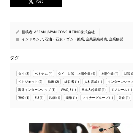
Post
投稿者:
ASEAN JAPAN CONSULTING株式会社
インドネシア
,
石油・石炭・ゴム・鉱業
,
企業業績発表
,
企業解説
タグ
タイ
(8)
ベトナム
(4)
タイ 財閥 上場企業
(4)
上場企業
(4)
財閥
(
ベトジェット
(2)
輸出
(2)
経営者
(1)
人材育成
(1)
インターンシッ
海外インターンシップ
(1)
WAOJE
(1)
日本人起業家
(1)
モノレール
(1)
運輸
(1)
EU
(1)
鉄鋼
(1)
繊維
(1)
マイナーグループ
(1)
外食
(1)