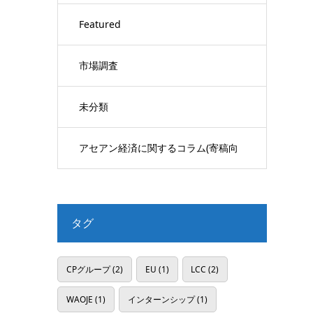
Featured
市場調査
未分類
アセアン経済に関するコラム(寄稿向
け)
タグ
CPグループ
(2)
EU
(1)
LCC
(2)
WAOJE
(1)
インターンシップ
(1)