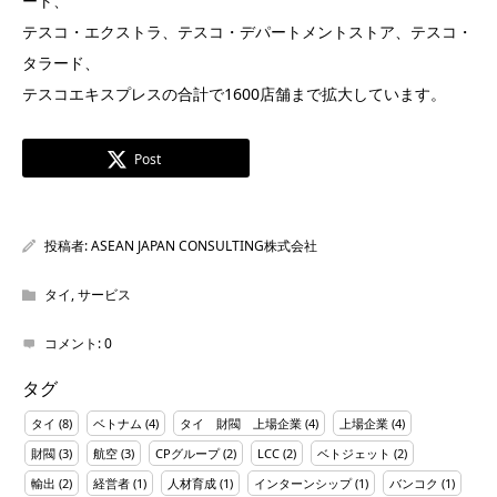
ート、
テスコ・エクストラ、テスコ・デパートメントストア、テスコ・
タラード、
テスコエキスプレスの合計で1600店舗まで拡大しています。
Post
投稿者:
ASEAN JAPAN CONSULTING株式会社
タイ
,
サービス
コメント:
0
タグ
タイ
(8)
ベトナム
(4)
タイ 財閥 上場企業
(4)
上場企業
(4)
財閥
(3)
航空
(3)
CPグループ
(2)
LCC
(2)
ベトジェット
(2)
輸出
(2)
経営者
(1)
人材育成
(1)
インターンシップ
(1)
バンコク
(1)