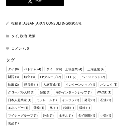
Post
投稿者:
ASEAN JAPAN CONSULTING株式会社
タイ
,
政治･政策
コメント:
0
タグ
タイ
(8)
ベトナム
(4)
タイ 財閥 上場企業
(4)
上場企業
(4)
財閥
(3)
航空
(3)
CPグループ
(2)
LCC
(2)
ベトジェット
(2)
輸出
(2)
経営者
(1)
人材育成
(1)
インターンシップ
(1)
バンコク
(1)
グローバル人材
(1)
起業
(1)
海外インターンシップ
(1)
WAOJE
(1)
日本人起業家
(1)
モノレール
(1)
インフラ
(1)
発電
(1)
石油
(1)
エネルギー
(1)
運輸
(1)
EU
(1)
鉄鋼
(1)
繊維
(1)
マイナーグループ
(1)
外食
(1)
ホテル
(1)
タイ財閥
(1)
小売
(1)
食品
(1)