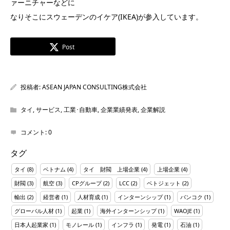
ァーニチャーなどに
なりそこにスウェーデンのイケア(IKEA)が参入しています。
Post
投稿者:
ASEAN JAPAN CONSULTING株式会社
タイ
,
サービス
,
工業･自動車
,
企業業績発表
,
企業解説
コメント:
0
タグ
タイ
(8)
ベトナム
(4)
タイ 財閥 上場企業
(4)
上場企業
(4)
財閥
(3)
航空
(3)
CPグループ
(2)
LCC
(2)
ベトジェット
(2)
輸出
(2)
経営者
(1)
人材育成
(1)
インターンシップ
(1)
バンコク
(1)
グローバル人材
(1)
起業
(1)
海外インターンシップ
(1)
WAOJE
(1)
日本人起業家
(1)
モノレール
(1)
インフラ
(1)
発電
(1)
石油
(1)