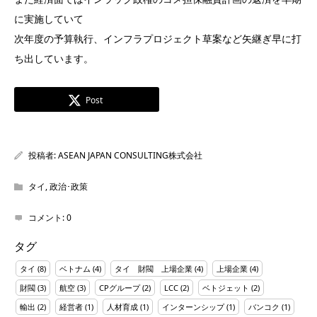
に実施していて
次年度の予算執行、インフラプロジェクト草案など矢継ぎ早に打
ち出しています。
Post
投稿者:
ASEAN JAPAN CONSULTING株式会社
タイ
,
政治･政策
コメント:
0
タグ
タイ
(8)
ベトナム
(4)
タイ 財閥 上場企業
(4)
上場企業
(4)
財閥
(3)
航空
(3)
CPグループ
(2)
LCC
(2)
ベトジェット
(2)
輸出
(2)
経営者
(1)
人材育成
(1)
インターンシップ
(1)
バンコク
(1)