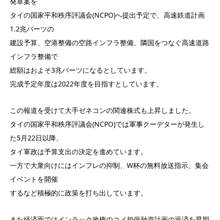
発草案を
タイの国家平和秩序評議会(NCPO)へ提出予定で、高速鉄道計画
1.2兆バーツの
建設予算、空港整備の空路インフラ整備、隣国をつなぐ高速道路
インフラ整備で
総額はおよそ3兆バーツになるとしています。
完成予定年度は2022年度を目指すとしています。
この報道を受けて大手ゼネコンの関連株式も上昇しました。
タイの国家平和秩序評議会(NCPO)では軍事クーデターが発生し
た5月22日以降、
タイ軍政は予算支出の決定を進めています。
一方で大衆向けにはインフレの抑制、W杯の無料放送指示、集会
イベントを開催
するなど積極的に政策を打ち出しています。
また経済面ではインラック政権のコメ担保融資計画の返済を早期