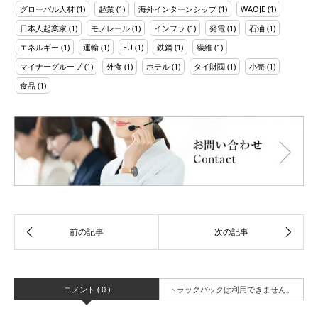
グローバル人材
(1)
起業
(1)
海外インターンシップ
(1)
WAOJE
(1)
日本人起業家
(1)
モノレール
(1)
インフラ
(1)
発電
(1)
石油
(1)
エネルギー
(1)
運輸
(1)
EU
(1)
鉄鋼
(1)
繊維
(1)
マイナーグループ
(1)
外食
(1)
ホテル
(1)
タイ財閥
(1)
小売
(1)
食品
(1)
コメント ( 0 )
トラックバックは利用できません。