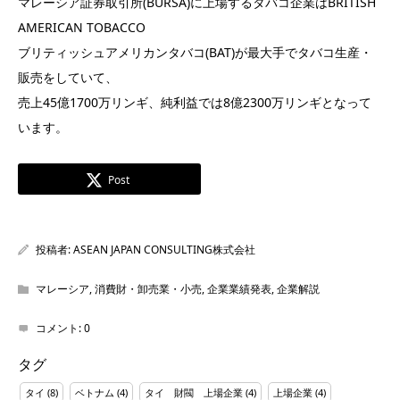
マレーシア証券取引所(BURSA)に上場するタバコ企業はBRITISH
AMERICAN TOBACCO
ブリティッシュアメリカンタバコ(BAT)が最大手でタバコ生産・
販売をしていて、
売上45億1700万リンギ、純利益では8億2300万リンギとなって
います。
Post
投稿者:
ASEAN JAPAN CONSULTING株式会社
マレーシア
,
消費財・卸売業・小売
,
企業業績発表
,
企業解説
コメント:
0
タグ
タイ
(8)
ベトナム
(4)
タイ 財閥 上場企業
(4)
上場企業
(4)