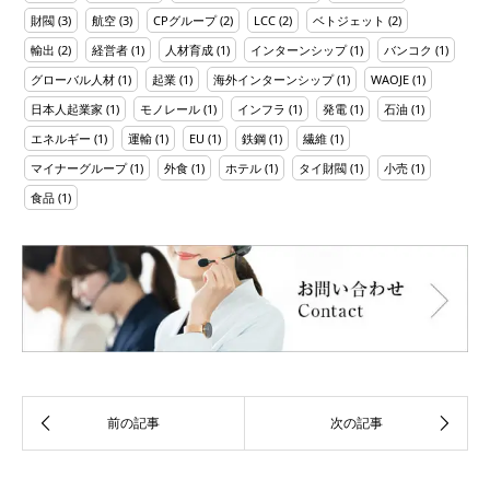
財閥
(3)
航空
(3)
CPグループ
(2)
LCC
(2)
ベトジェット
(2)
輸出
(2)
経営者
(1)
人材育成
(1)
インターンシップ
(1)
バンコク
(1)
グローバル人材
(1)
起業
(1)
海外インターンシップ
(1)
WAOJE
(1)
日本人起業家
(1)
モノレール
(1)
インフラ
(1)
発電
(1)
石油
(1)
エネルギー
(1)
運輸
(1)
EU
(1)
鉄鋼
(1)
繊維
(1)
マイナーグループ
(1)
外食
(1)
ホテル
(1)
タイ財閥
(1)
小売
(1)
食品
(1)