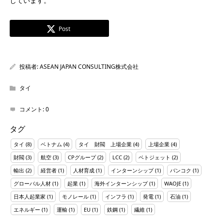
しています。
Post
投稿者:
ASEAN JAPAN CONSULTING株式会社
タイ
コメント:
0
タグ
タイ
(8)
ベトナム
(4)
タイ 財閥 上場企業
(4)
上場企業
(4)
財閥
(3)
航空
(3)
CPグループ
(2)
LCC
(2)
ベトジェット
(2)
輸出
(2)
経営者
(1)
人材育成
(1)
インターンシップ
(1)
バンコク
(1)
グローバル人材
(1)
起業
(1)
海外インターンシップ
(1)
WAOJE
(1)
日本人起業家
(1)
モノレール
(1)
インフラ
(1)
発電
(1)
石油
(1)
エネルギー
(1)
運輸
(1)
EU
(1)
鉄鋼
(1)
繊維
(1)