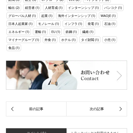
輸出
(2)
経営者
(1)
人材育成
(1)
インターンシップ
(1)
バンコク
(1)
グローバル人材
(1)
起業
(1)
海外インターンシップ
(1)
WAOJE
(1)
日本人起業家
(1)
モノレール
(1)
インフラ
(1)
発電
(1)
石油
(1)
エネルギー
(1)
運輸
(1)
EU
(1)
鉄鋼
(1)
繊維
(1)
マイナーグループ
(1)
外食
(1)
ホテル
(1)
タイ財閥
(1)
小売
(1)
食品
(1)
コメント ( 0 )
トラックバックは利用できません。