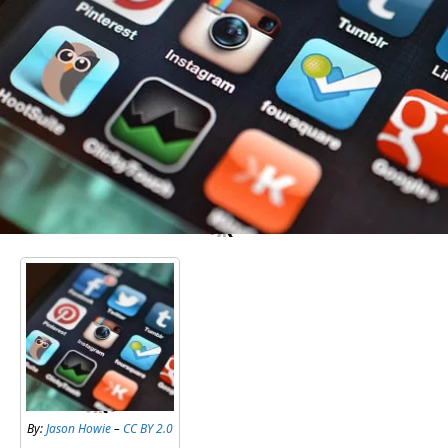
By:
Jason Howie
–
CC BY 2.0