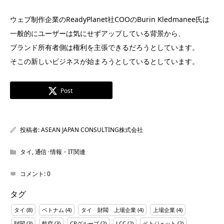
ウェブ制作企業のReadyPlanet社COOのBurin Kledmanee氏は
一般的にユーザーは気にせずアップしている背景から、
ブランド所有者側は権利を主張できるだろうとしています。
そこの新しいビジネスが始まろうとしているとしています。
Post
投稿者:
ASEAN JAPAN CONSULTING株式会社
タイ
,
通信･情報・IT関連
コメント:
0
タグ
タイ
(8)
ベトナム
(4)
タイ 財閥 上場企業
(4)
上場企業
(4)
財閥
(3)
航空
(3)
CPグループ
(2)
LCC
(2)
ベトジェット
(2)