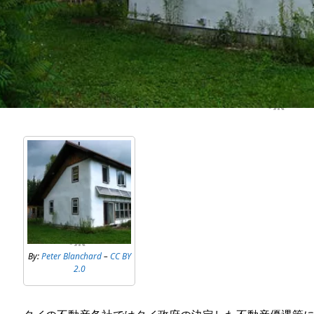
By:
Peter Blanchard
–
CC BY
2.0