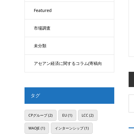
Featured
市場調査
未分類
アセアン経済に関するコラム(寄稿向
け)
タグ
CPグループ
(2)
EU
(1)
LCC
(2)
WAOJE
(1)
インターンシップ
(1)