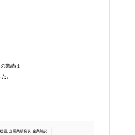
。
期の業績は
した。
建設
,
企業業績発表
,
企業解説