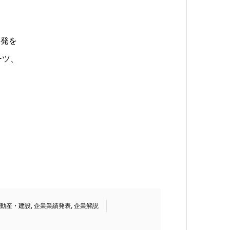
開発を
ーツ、
、
動産・建設
,
企業業績発表
,
企業解説