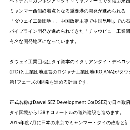
ベトナム～カンボジア～タイ～ミャンマーまでを結ぶ東
ミャンマー西側終着点となる重要港の開発が進められる
「ダウェイ工業団地」、中国政府主導で中国昆明までの
パイプライン開発が進められてきた「チャウピュー工業団
有名な開発地区になっています。
ダウェイ工業団地はタイ資本のイタリアンタイ・デベロ
(ITD)と工業団地運営のロジャナ工業団地(ROJANA)がダ
第1フェーズの開発を進める計画です。
正式名称はDawei SEZ Development Co(DSEZ)で日
タイ国境から138キロメートルの道路建設も進めます。
2015年度7月に日本の東京でミャンマー・タイの政府と