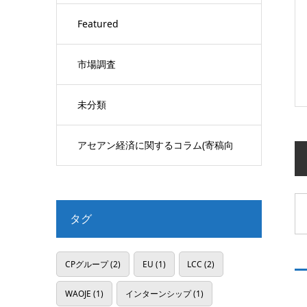
Featured
市場調査
未分類
アセアン経済に関するコラム(寄稿向
け)
タグ
CPグループ
(2)
EU
(1)
LCC
(2)
WAOJE
(1)
インターンシップ
(1)