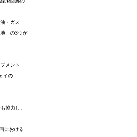
西経済回廊の
石油・ガス
地」の3つが
ップメント
ウェイの
本政府も協力し、
計画における