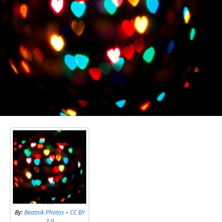
By:
Beatnik Photos
–
CC BY
2.0