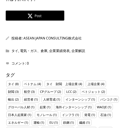
Post
投稿者:
ASEAN JAPAN CONSULTING株式会社
タイ
,
電気・ガス、倉庫
,
企業業績発表
,
企業解説
コメント:
0
タグ
タイ
(8)
ベトナム
(4)
タイ 財閥 上場企業
(4)
上場企業
(4)
財閥
(3)
航空
(3)
CPグループ
(2)
LCC
(2)
ベトジェット
(2)
輸出
(2)
経営者
(1)
人材育成
(1)
インターンシップ
(1)
バンコク
(1)
グローバル人材
(1)
起業
(1)
海外インターンシップ
(1)
WAOJE
(1)
日本人起業家
(1)
モノレール
(1)
インフラ
(1)
発電
(1)
石油
(1)
エネルギー
(1)
運輸
(1)
EU
(1)
鉄鋼
(1)
繊維
(1)