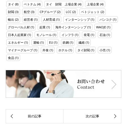
タイ
(8)
ベトナム
(4)
タイ 財閥 上場企業
(4)
上場企業
(4)
財閥
(3)
航空
(3)
CPグループ
(2)
LCC
(2)
ベトジェット
(2)
輸出
(2)
経営者
(1)
人材育成
(1)
インターンシップ
(1)
バンコク
(1)
グローバル人材
(1)
起業
(1)
海外インターンシップ
(1)
WAOJE
(1)
日本人起業家
(1)
モノレール
(1)
インフラ
(1)
発電
(1)
石油
(1)
エネルギー
(1)
運輸
(1)
EU
(1)
鉄鋼
(1)
繊維
(1)
マイナーグループ
(1)
外食
(1)
ホテル
(1)
タイ財閥
(1)
小売
(1)
食品
(1)