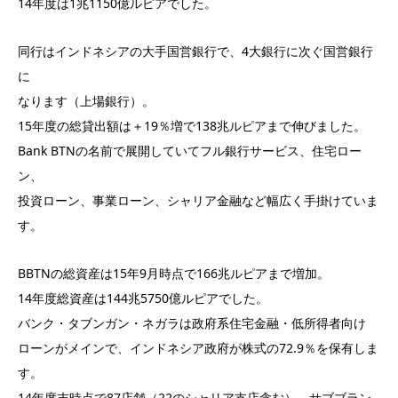
14年度は1兆1150億ルピアでした。
同行はインドネシアの大手国営銀行で、4大銀行に次ぐ国営銀行
に
なります（上場銀行）。
15年度の総貸出額は＋19％増で138兆ルピアまで伸びました。
Bank BTNの名前で展開していてフル銀行サービス、住宅ロー
ン、
投資ローン、事業ローン、シャリア金融など幅広く手掛けていま
す。
BBTNの総資産は15年9月時点で166兆ルピアまで増加。
14年度総資産は144兆5750億ルピアでした。
バンク・タブンガン・ネガラは政府系住宅金融・低所得者向け
ローンがメインで、インドネシア政府が株式の72.9％を保有しま
す。
14年度末時点で87店舗（22のシャリア支店含む）、サブブラン