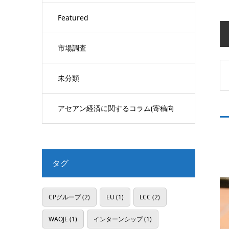
Featured
市場調査
未分類
アセアン経済に関するコラム(寄稿向
け)
タグ
CPグループ
(2)
EU
(1)
LCC
(2)
WAOJE
(1)
インターンシップ
(1)