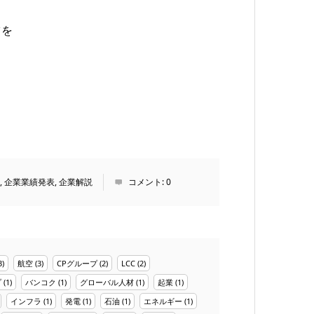
ツを
,
企業業績発表
,
企業解説
コメント:
0
3)
航空
(3)
CPグループ
(2)
LCC
(2)
プ
(1)
バンコク
(1)
グローバル人材
(1)
起業
(1)
インフラ
(1)
発電
(1)
石油
(1)
エネルギー
(1)