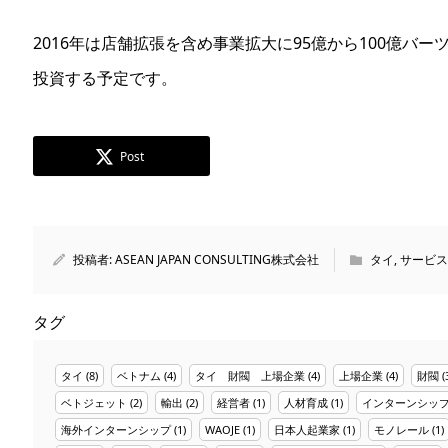
2016年は店舗拡張を含め事業拡大に95億から100億バー
投資する予定です。
Post
投稿者:
ASEAN JAPAN CONSULTING株式会社
タイ
,
サービス
タグ
タイ
(8)
ベトナム
(4)
タイ 財閥 上場企業
(4)
上場企業
(4)
財閥
(
ベトジェット
(2)
輸出
(2)
経営者
(1)
人材育成
(1)
インターンシッ
海外インターンシップ
(1)
WAOJE
(1)
日本人起業家
(1)
モノレール
(1)