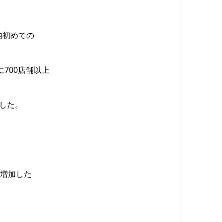
内初めての
に700店舗以上
ました。
％増加した