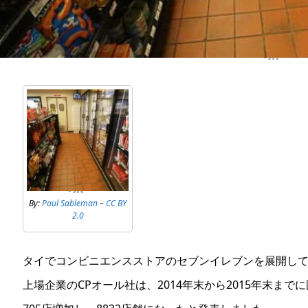
By:
Paul Sableman
–
CC BY
2.0
タイでコンビニエンスストアのセブンイレブンを展開し
上場企業のCPオール社は、2014年末から2015年末まで