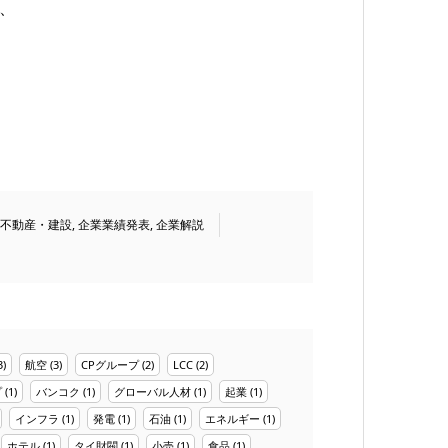
減、
。
不動産・建設
,
企業業績発表
,
企業解説
3)
航空
(3)
CPグループ
(2)
LCC
(2)
プ
(1)
バンコク
(1)
グローバル人材
(1)
起業
(1)
インフラ
(1)
発電
(1)
石油
(1)
エネルギー
(1)
ホテル
(1)
タイ財閥
(1)
小売
(1)
食品
(1)