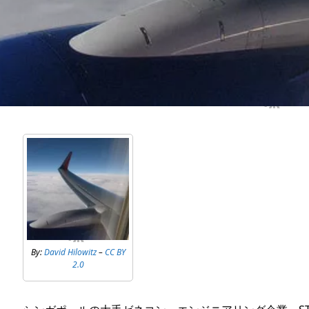
By:
David Hilowitz
–
CC BY
2.0