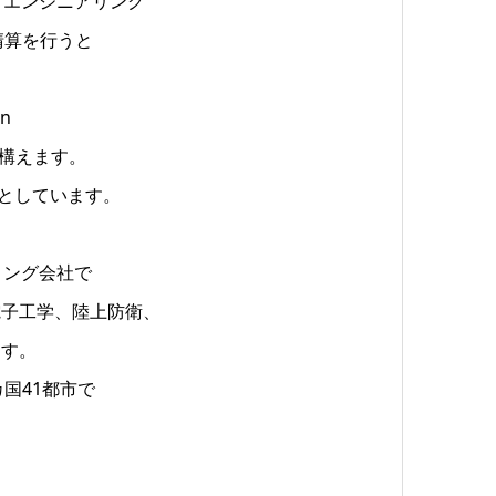
Tエンジニアリング
の清算を行うと
ign
を構えます。
いとしています。
リング会社で
電子工学、陸上防衛、
ます。
カ国41都市で