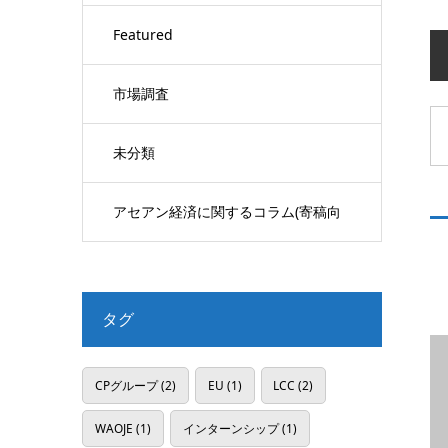
Featured
市場調査
未分類
アセアン経済に関するコラム(寄稿向
け)
タグ
CPグループ
(2)
EU
(1)
LCC
(2)
WAOJE
(1)
インターンシップ
(1)