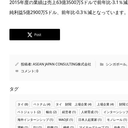
2015年度の業績は売上63億3500万Sドルで前年比-3.1％
純利益5億2900万Sドル、前年比-0.3％減となっています
Post
投稿者:
ASEAN JAPAN CONSULTING株式会社
シンガポール
,
コメント:
0
タグ
タイ
(8)
ベトナム
(4)
タイ 財閥 上場企業
(4)
上場企業
(4)
財閥
(
ベトジェット
(2)
輸出
(2)
経営者
(1)
人材育成
(1)
インターンシッ
海外インターンシップ
(1)
WAOJE
(1)
日本人起業家
(1)
モノレール
(1)
運輸
(1)
EU
(1)
鉄鋼
(1)
繊維
(1)
マイナーグループ
(1)
外食
(1)