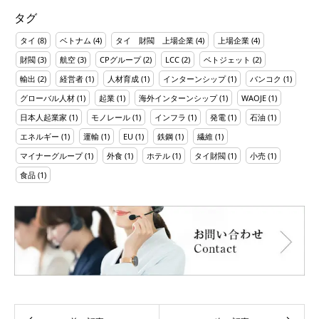
タグ
タイ
(8)
ベトナム
(4)
タイ 財閥 上場企業
(4)
上場企業
(4)
財閥
(3)
航空
(3)
CPグループ
(2)
LCC
(2)
ベトジェット
(2)
輸出
(2)
経営者
(1)
人材育成
(1)
インターンシップ
(1)
バンコク
(1)
グローバル人材
(1)
起業
(1)
海外インターンシップ
(1)
WAOJE
(1)
日本人起業家
(1)
モノレール
(1)
インフラ
(1)
発電
(1)
石油
(1)
エネルギー
(1)
運輸
(1)
EU
(1)
鉄鋼
(1)
繊維
(1)
マイナーグループ
(1)
外食
(1)
ホテル
(1)
タイ財閥
(1)
小売
(1)
食品
(1)