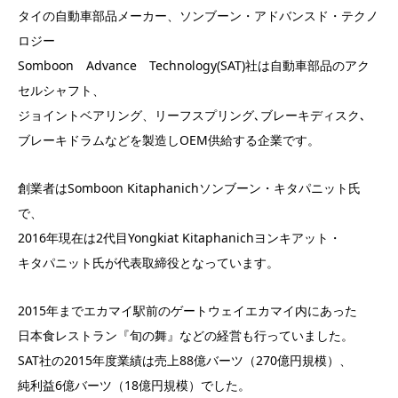
タイの自動車部品メーカー、ソンブーン・アドバンスド・テクノ
ロジー
Somboon Advance Technology(SAT)社は自動車部品のアク
セルシャフト、
ジョイントベアリング、リーフスプリング､ブレーキディスク､
ブレーキドラムなどを製造しOEM供給する企業です。
創業者はSomboon Kitaphanichソンブーン・キタパニット氏
で、
2016年現在は2代目Yongkiat Kitaphanichヨンキアット・
キタパニット氏が代表取締役となっています。
2015年までエカマイ駅前のゲートウェイエカマイ内にあった
日本食レストラン『旬の舞』などの経営も行っていました。
SAT社の2015年度業績は売上88億バーツ（270億円規模）、
純利益6億バーツ（18億円規模）でした。