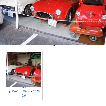
By:
Kentaro Ohno
–
CC BY
2.0