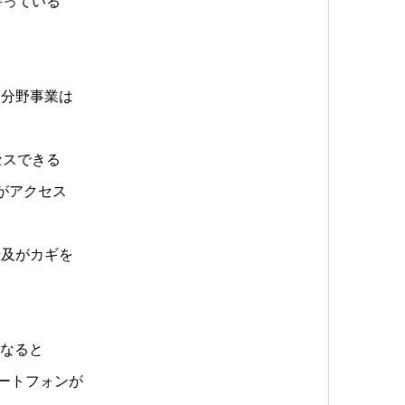
持っている
同分野事業は
セスできる
がアクセス
普及がカギを
になると
ートフォンが