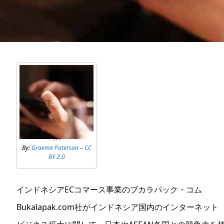
By:
Graeme Paterson
–
CC
BY 2.0
インドネシアECコマース事業のブカラパック・コム
Bukalapak.com社がインドネシア国内のインターネット