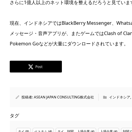
さらに1億人以上のネット環境を整えるだろうと見ていま
現在、インドネシアではBlackBerry Messenger、What
メッセージ・音声アプリが、またゲームではClash of Cla
Pokemon Goなどが大量にダウンロードされています。
Post
投稿者:
ASEAN JAPAN CONSULTING株式会社
インドネシア
,
タグ
タイ
(8)
ベトナム
(4)
タイ 財閥 上場企業
(4)
上場企業
(4)
財閥
(