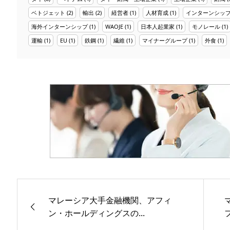
ベトジェット
(2)
輸出
(2)
経営者
(1)
人材育成
(1)
インターンシッ
海外インターンシップ
(1)
WAOJE
(1)
日本人起業家
(1)
モノレール
(1)
運輸
(1)
EU
(1)
鉄鋼
(1)
繊維
(1)
マイナーグループ
(1)
外食
(1)
マレーシア大手金融機関、アフィ
ン・ホールディングスの...