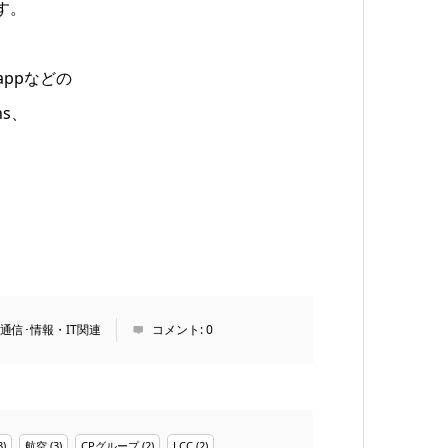
す。
sappなどの
ns、
通信･情報・IT関連
コメント:
0
3)
航空
(3)
CPグループ
(2)
LCC
(2)