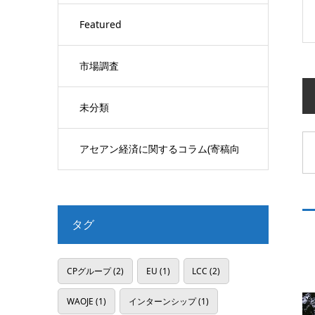
Featured
市場調査
未分類
アセアン経済に関するコラム(寄稿向
け)
タグ
CPグループ
(2)
EU
(1)
LCC
(2)
WAOJE
(1)
インターンシップ
(1)