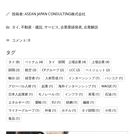
投稿者:
ASEAN JAPAN CONSULTING株式会社
タイ
,
不動産・建設
,
サービス
,
企業業績発表
,
企業解説
コメント:
0
タグ
タイ
(8)
ベトナム
(4)
タイ 財閥 上場企業
(4)
上場企業
(4)
財閥
(3)
航空
(3)
CPグループ
(2)
LCC
(2)
ベトジェット
(2)
輸出
(2)
経営者
(1)
人材育成
(1)
インターンシップ
(1)
バンコク
(1)
グローバル人材
(1)
起業
(1)
海外インターンシップ
(1)
WAOJE
(1)
日本人起業家
(1)
モノレール
(1)
インフラ
(1)
発電
(1)
石油
(1)
エネルギー
(1)
運輸
(1)
EU
(1)
鉄鋼
(1)
繊維
(1)
マイナーグループ
(1)
外食
(1)
ホテル
(1)
タイ財閥
(1)
小売
(1)
食品
(1)