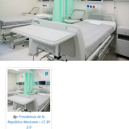
By:
Presidencia de la
República Mexicana
–
CC BY
2.0