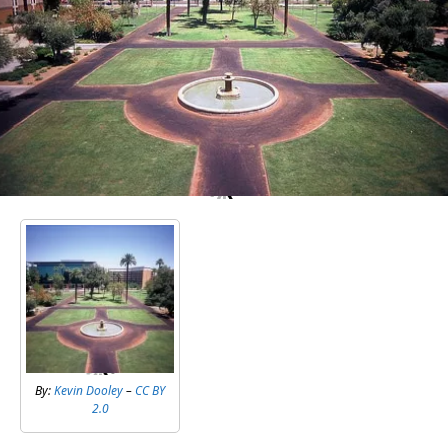
By:
Kevin Dooley
–
CC BY
2.0