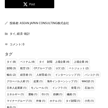
Post
投稿者:
ASEAN JAPAN CONSULTING株式会社
タイ
,
経済･統計
コメント:
0
タグ
タイ
(8)
ベトナム
(4)
タイ 財閥 上場企業
(4)
上場企業
(4)
財閥
(3)
航空
(3)
CPグループ
(2)
LCC
(2)
ベトジェット
(2)
輸出
(2)
経営者
(1)
人材育成
(1)
インターンシップ
(1)
バンコク
(1)
グローバル人材
(1)
起業
(1)
海外インターンシップ
(1)
WAOJE
(1)
日本人起業家
(1)
モノレール
(1)
インフラ
(1)
発電
(1)
石油
(1)
エネルギー
(1)
運輸
(1)
EU
(1)
鉄鋼
(1)
繊維
(1)
マイナーグループ
(1)
外食
(1)
ホテル
(1)
タイ財閥
(1)
小売
(1)
食品
(1)