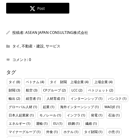
Post
投稿者:
ASEAN JAPAN CONSULTING株式会社
タイ
,
不動産・建設
,
サービス
コメント:
0
タグ
タイ
(8)
ベトナム
(4)
タイ 財閥 上場企業
(4)
上場企業
(4)
財閥
(3)
航空
(3)
CPグループ
(2)
LCC
(2)
ベトジェット
(2)
輸出
(2)
経営者
(1)
人材育成
(1)
インターンシップ
(1)
バンコク
(1)
グローバル人材
(1)
起業
(1)
海外インターンシップ
(1)
WAOJE
(1)
日本人起業家
(1)
モノレール
(1)
インフラ
(1)
発電
(1)
石油
(1)
エネルギー
(1)
運輸
(1)
EU
(1)
鉄鋼
(1)
繊維
(1)
マイナーグループ
(1)
外食
(1)
ホテル
(1)
タイ財閥
(1)
小売
(1)