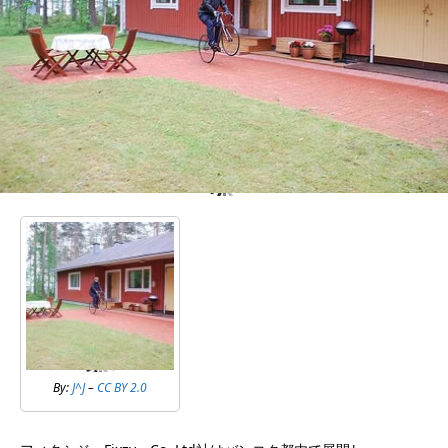
By:
J^J
–
CC BY 2.0