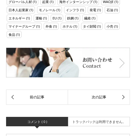
グローバル人材
(1)
起業
(1)
海外インターンシップ
(1)
WAOJE
(1)
日本人起業家
(1)
モノレール
(1)
インフラ
(1)
発電
(1)
石油
(1)
エネルギー
(1)
運輸
(1)
EU
(1)
鉄鋼
(1)
繊維
(1)
マイナーグループ
(1)
外食
(1)
ホテル
(1)
タイ財閥
(1)
小売
(1)
食品
(1)
コメント ( 0 )
トラックバックは利用できません。