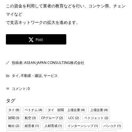
この資金を利用して業者の教育などを行い、コンケン県、チェン
マイなど
で支店ネットワークの拡大を進めます。
Post
投稿者:
ASEAN JAPAN CONSULTING株式会社
タイ
,
不動産・建設
,
サービス
コメント:
0
タグ
タイ
(8)
ベトナム
(4)
タイ 財閥 上場企業
(4)
上場企業
(4)
財閥
(3)
航空
(3)
CPグループ
(2)
LCC
(2)
ベトジェット
(2)
輸出
(2)
経営者
(1)
人材育成
(1)
インターンシップ
(1)
バンコク
(1)