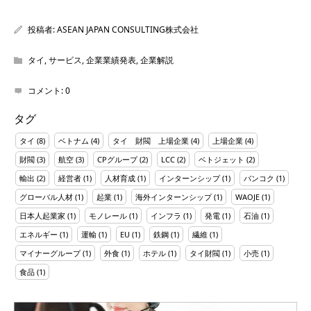
投稿者:
ASEAN JAPAN CONSULTING株式会社
タイ
,
サービス
,
企業業績発表
,
企業解説
コメント:
0
タグ
タイ
(8)
ベトナム
(4)
タイ 財閥 上場企業
(4)
上場企業
(4)
財閥
(3)
航空
(3)
CPグループ
(2)
LCC
(2)
ベトジェット
(2)
輸出
(2)
経営者
(1)
人材育成
(1)
インターンシップ
(1)
バンコク
(1)
グローバル人材
(1)
起業
(1)
海外インターンシップ
(1)
WAOJE
(1)
日本人起業家
(1)
モノレール
(1)
インフラ
(1)
発電
(1)
石油
(1)
エネルギー
(1)
運輸
(1)
EU
(1)
鉄鋼
(1)
繊維
(1)
マイナーグループ
(1)
外食
(1)
ホテル
(1)
タイ財閥
(1)
小売
(1)
食品
(1)