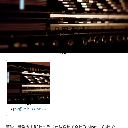
By:
Jeff Holt
–
CC BY 2.0
芸能・音楽大手RS社のラジオ放送局子会社Coolism Co社で