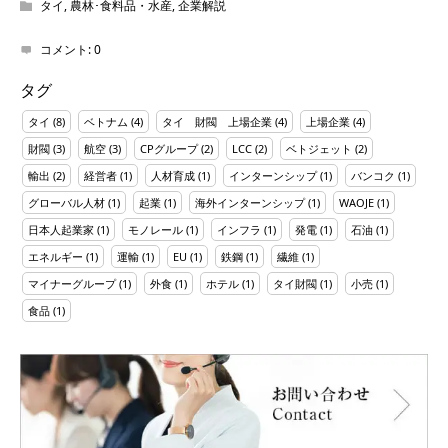
タイ
,
農林･食料品・水産
,
企業解説
コメント:
0
タグ
タイ
(8)
ベトナム
(4)
タイ 財閥 上場企業
(4)
上場企業
(4)
財閥
(3)
航空
(3)
CPグループ
(2)
LCC
(2)
ベトジェット
(2)
輸出
(2)
経営者
(1)
人材育成
(1)
インターンシップ
(1)
バンコク
(1)
グローバル人材
(1)
起業
(1)
海外インターンシップ
(1)
WAOJE
(1)
日本人起業家
(1)
モノレール
(1)
インフラ
(1)
発電
(1)
石油
(1)
エネルギー
(1)
運輸
(1)
EU
(1)
鉄鋼
(1)
繊維
(1)
マイナーグループ
(1)
外食
(1)
ホテル
(1)
タイ財閥
(1)
小売
(1)
食品
(1)