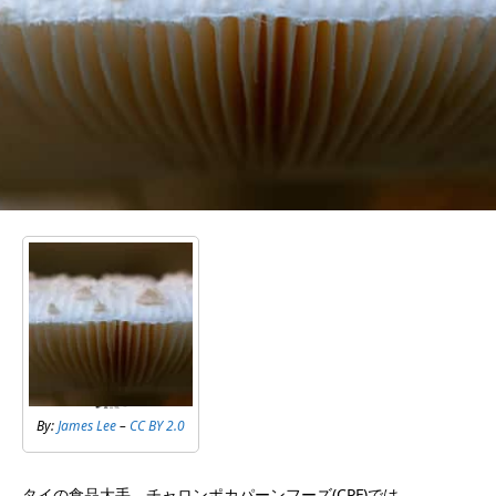
By:
James Lee
–
CC BY 2.0
タイの食品大手、チャロンポカパーンフーズ(CPF)では、