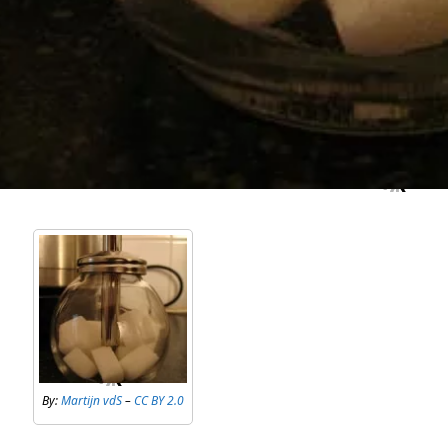
By:
Martijn vdS
–
CC BY 2.0