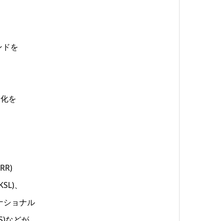
ンドを
券化を
R)
KSL)、
ターナショナル
BS)などが