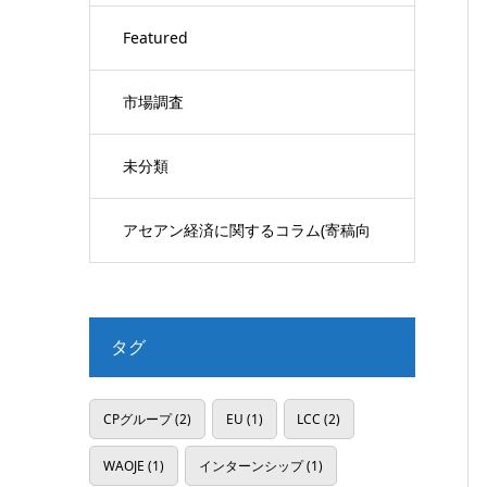
Featured
市場調査
未分類
アセアン経済に関するコラム(寄稿向
け)
タグ
CPグループ
(2)
EU
(1)
LCC
(2)
WAOJE
(1)
インターンシップ
(1)