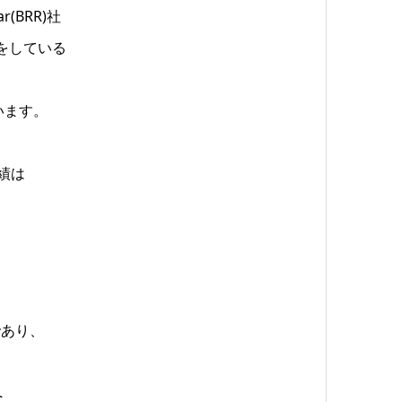
(BRR)社
をしている
います。
業績は
。
。
であり、
へ