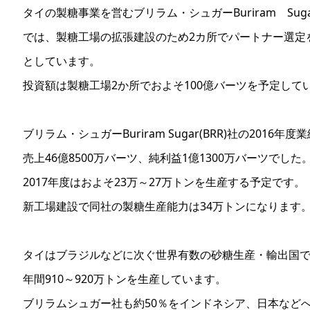
タイの製糖事業を営むブリラム・シュガーBuriram Sugar
では、製糖工場の拡張建設のため2カ所でパートナー選定
としています。
投資額は製糖工場2か所でおよそ100億バーツを予定して
ブリラム・シュガーBuriram Sugar(BRR)社の2016年度
売上46億8500万バーツ、純利益1億1300万バーツでした
2017年度はおよそ23万～27万トンを生産する予定です。
新工場建設で同社の製糖生産能力は34万トンになります
タイはブラジルなどに次ぐ世界有数の砂糖生産・輸出国
年間910～920万トンを生産しています。
ブリラムシュガー社も約50％をインドネシア、日本など