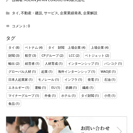
タイ
,
不動産・建設
,
サービス
,
企業業績発表
,
企業解説
コメント:
0
タグ
タイ
(8)
ベトナム
(4)
タイ 財閥 上場企業
(4)
上場企業
(4)
財閥
(3)
航空
(3)
CPグループ
(2)
LCC
(2)
ベトジェット
(2)
輸出
(2)
経営者
(1)
人材育成
(1)
インターンシップ
(1)
バンコク
(1)
グローバル人材
(1)
起業
(1)
海外インターンシップ
(1)
WAOJE
(1)
日本人起業家
(1)
モノレール
(1)
インフラ
(1)
発電
(1)
石油
(1)
エネルギー
(1)
運輸
(1)
EU
(1)
鉄鋼
(1)
繊維
(1)
マイナーグループ
(1)
外食
(1)
ホテル
(1)
タイ財閥
(1)
小売
(1)
食品
(1)