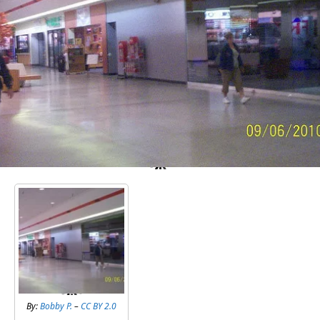
By:
Bobby P.
–
CC BY 2.0