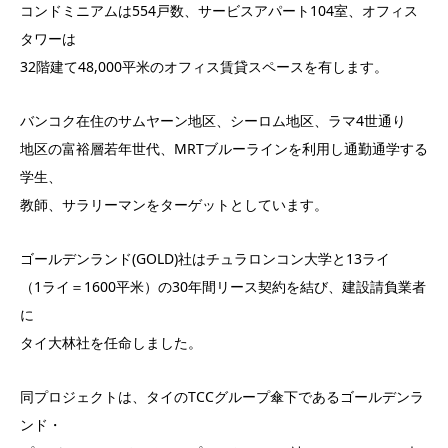
コンドミニアムは554戸数、サービスアパート104室、オフィス
タワーは
32階建て48,000平米のオフィス賃貸スペースを有します。
バンコク在住のサムヤーン地区、シーロム地区、ラマ4世通り
地区の富裕層若年世代、MRTブルーラインを利用し通勤通学する
学生、
教師、サラリーマンをターゲットとしています。
ゴールデンランド(GOLD)社はチュラロンコン大学と13ライ
（1ライ＝1600平米）の30年間リース契約を結び、建設請負業者
に
タイ大林社を任命しました。
同プロジェクトは、タイのTCCグループ傘下であるゴールデンラ
ンド・