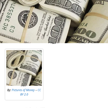
By:
Pictures of Money
–
CC
BY 2.0