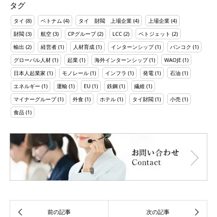
タグ
タイ
(8)
ベトナム
(4)
タイ 財閥 上場企業
(4)
上場企業
(4)
財閥
(3)
航空
(3)
CPグループ
(2)
LCC
(2)
ベトジェット
(2)
輸出
(2)
経営者
(1)
人材育成
(1)
インターンシップ
(1)
バンコク
(1)
グローバル人材
(1)
起業
(1)
海外インターンシップ
(1)
WAOJE
(1)
日本人起業家
(1)
モノレール
(1)
インフラ
(1)
発電
(1)
石油
(1)
エネルギー
(1)
運輸
(1)
EU
(1)
鉄鋼
(1)
繊維
(1)
マイナーグループ
(1)
外食
(1)
ホテル
(1)
タイ財閥
(1)
小売
(1)
食品
(1)