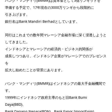
バンク・マンディリ(BMMR)は資本金として3億リンギットを
準備する予定で、17年現在の3000万リンギから段階的に
引き上げます。
銀行名はBank Mandiri Berhadとしています。
同行はこれまでの数年間マレーシア金融市場に深く浸透しようと
してきました。
インドネシアとマレーシアの経済的・ビジネス的関係が
成長しつつあり、インドネシア企業がマレーシアでのプレゼンス
を
拡大し始めたことが背景にあります。
バンク・マンディリ(BMMR)はインドネシアの最大手金融機関で
す。
1999年にインドネシア政府主導のもと旧Bank Bumi
Daya(BBD)、
Bank Dagang Negara(BDN)、Bank Expor Impor(Exim)、