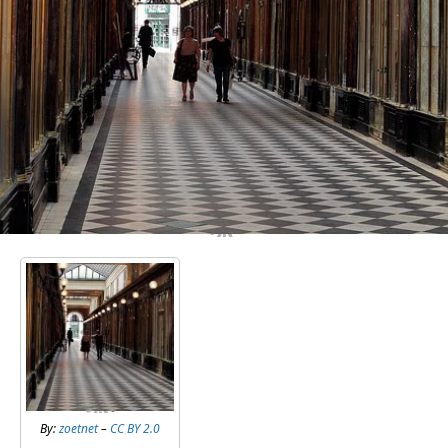
By:
zoetnet
–
CC BY 2.0