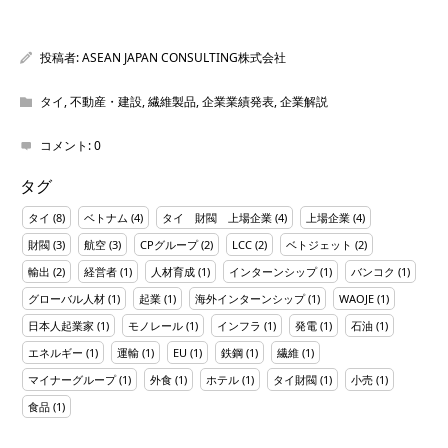
投稿者:
ASEAN JAPAN CONSULTING株式会社
タイ
,
不動産・建設
,
繊維製品
,
企業業績発表
,
企業解説
コメント:
0
タグ
タイ
(8)
ベトナム
(4)
タイ 財閥 上場企業
(4)
上場企業
(4)
財閥
(3)
航空
(3)
CPグループ
(2)
LCC
(2)
ベトジェット
(2)
輸出
(2)
経営者
(1)
人材育成
(1)
インターンシップ
(1)
バンコク
(1)
グローバル人材
(1)
起業
(1)
海外インターンシップ
(1)
WAOJE
(1)
日本人起業家
(1)
モノレール
(1)
インフラ
(1)
発電
(1)
石油
(1)
エネルギー
(1)
運輸
(1)
EU
(1)
鉄鋼
(1)
繊維
(1)
マイナーグループ
(1)
外食
(1)
ホテル
(1)
タイ財閥
(1)
小売
(1)
食品
(1)