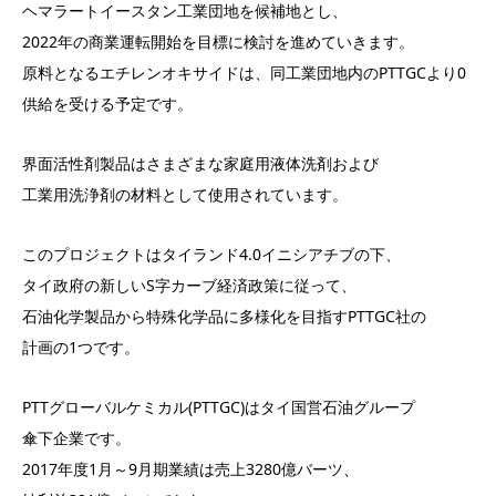
ヘマラートイースタン工業団地を候補地とし、
2022年の商業運転開始を目標に検討を進めていきます。
原料となるエチレンオキサイドは、同工業団地内のPTTGCより0
供給を受ける予定です。
界面活性剤製品はさまざまな家庭用液体洗剤および
工業用洗浄剤の材料として使用されています。
このプロジェクトはタイランド4.0イニシアチブの下、
タイ政府の新しいS字カーブ経済政策に従って、
石油化学製品から特殊化学品に多様化を目指すPTTGC社の
計画の1つです。
PTTグローバルケミカル(PTTGC)はタイ国営石油グループ
傘下企業です。
2017年度1月～9月期業績は売上3280億バーツ、