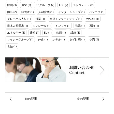
財閥
(3)
航空
(3)
CPグループ
(2)
LCC
(2)
ベトジェット
(2)
輸出
(2)
経営者
(1)
人材育成
(1)
インターンシップ
(1)
バンコク
(1)
グローバル人材
(1)
起業
(1)
海外インターンシップ
(1)
WAOJE
(1)
日本人起業家
(1)
モノレール
(1)
インフラ
(1)
発電
(1)
石油
(1)
エネルギー
(1)
運輸
(1)
EU
(1)
鉄鋼
(1)
繊維
(1)
マイナーグループ
(1)
外食
(1)
ホテル
(1)
タイ財閥
(1)
小売
(1)
食品
(1)