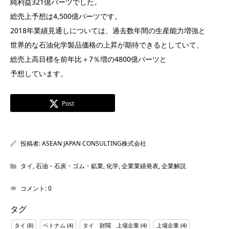
純利益321億バーツでした。
総売上予想は4,500億バーツです。
2018年業績見通しについては、過去数年間の生産能力増強と
世界的な石油化学製品価格の上昇が期待できるとしていて、
総売上高目標を前年比＋7％増の4800億バーツと
予想しています。
Post
投稿者:
ASEAN JAPAN CONSULTING株式会社
タイ
,
石油・石炭・ゴム・鉱業
,
化学
,
企業業績発表
,
企業解説
コメント:
0
タグ
タイ
(8)
ベトナム
(4)
タイ 財閥 上場企業
(4)
上場企業
(4)