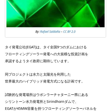
By:
Rafael Saldaña
–
CC BY 2.0
タイ発電公社(EGAT)は、タイ全国9つのダムにおける
フローティングソーラー発電への大規模な投資計画を
承認するようタイ政府に期待しています。
同プロジェクトは水力と太陽光を利用した
世界最大のハイブリッド発電方式になる計画です。
試験的な発電場所はウボンラーチャターニー県にある
シリントーン水力発電所とSirindhornダムで、
EGATが45MW容量を持つフローティングソーラーパネルを