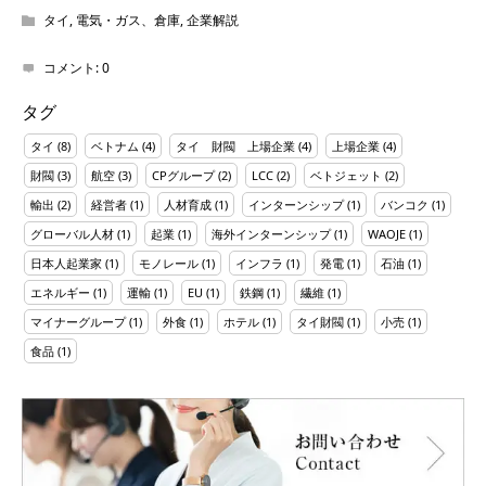
タイ
,
電気・ガス、倉庫
,
企業解説
コメント:
0
タグ
タイ
(8)
ベトナム
(4)
タイ 財閥 上場企業
(4)
上場企業
(4)
財閥
(3)
航空
(3)
CPグループ
(2)
LCC
(2)
ベトジェット
(2)
輸出
(2)
経営者
(1)
人材育成
(1)
インターンシップ
(1)
バンコク
(1)
グローバル人材
(1)
起業
(1)
海外インターンシップ
(1)
WAOJE
(1)
日本人起業家
(1)
モノレール
(1)
インフラ
(1)
発電
(1)
石油
(1)
エネルギー
(1)
運輸
(1)
EU
(1)
鉄鋼
(1)
繊維
(1)
マイナーグループ
(1)
外食
(1)
ホテル
(1)
タイ財閥
(1)
小売
(1)
食品
(1)