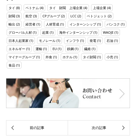
タイ
(8)
ベトナム
(4)
タイ 財閥 上場企業
(4)
上場企業
(4)
財閥
(3)
航空
(3)
CPグループ
(2)
LCC
(2)
ベトジェット
(2)
輸出
(2)
経営者
(1)
人材育成
(1)
インターンシップ
(1)
バンコク
(1)
グローバル人材
(1)
起業
(1)
海外インターンシップ
(1)
WAOJE
(1)
日本人起業家
(1)
モノレール
(1)
インフラ
(1)
発電
(1)
石油
(1)
エネルギー
(1)
運輸
(1)
EU
(1)
鉄鋼
(1)
繊維
(1)
マイナーグループ
(1)
外食
(1)
ホテル
(1)
タイ財閥
(1)
小売
(1)
食品
(1)