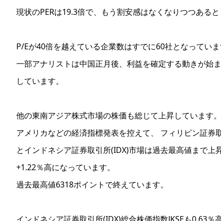
現状のPERは19.3倍で、もう割安感はなくなりつつある
P/Eが40倍を越えている企業数はすでに60社となってい
一部アナリストは中国正月後、利益を確定する動きが始
しています。
他の東南アジア株式市場の株価も総じて上昇しています
アメリカなどの経済指標発表を控えて、 フィリピン証券取引
とインドネシア証券取引所(IDX)市場は過去最高値まで上昇
+1.22％高になっています。
過去最高値6318ポイントで終えています。
インドネシア証券取引所(IDX)総合株価指数JKSEも0.63％高 