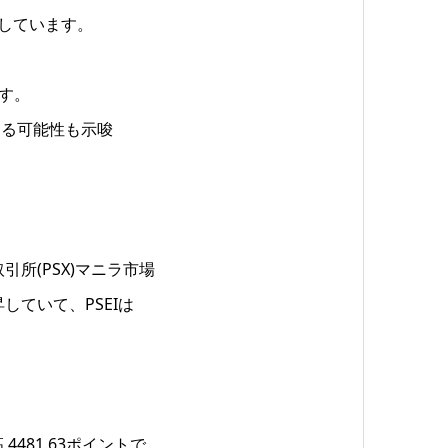
としています。
ます。
まる可能性も示唆
。
所(PSX)マニラ市場
していて、PSEIは
4481.63ポイントで