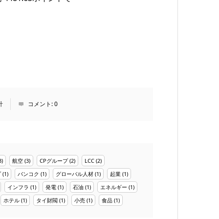
計
コメント:
0
3)
航空
(3)
CPグループ
(2)
LCC
(2)
プ
(1)
バンコク
(1)
グローバル人材
(1)
起業
(1)
インフラ
(1)
発電
(1)
石油
(1)
エネルギー
(1)
ホテル
(1)
タイ財閥
(1)
小売
(1)
食品
(1)