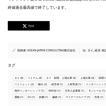
終値過去最高値で終了しています。
Post
投稿者:
ASEAN JAPAN CONSULTING株式会社
タイ
,
経済･統
タグ
タイ
(8)
ベトナム
(4)
タイ 財閥 上場企業
(4)
上場企業
(4)
財閥
(
ベトジェット
(2)
輸出
(2)
経営者
(1)
人材育成
(1)
インターンシッ
海外インターンシップ
(1)
WAOJE
(1)
日本人起業家
(1)
モノレール
(1)
運輸
(1)
EU
(1)
鉄鋼
(1)
繊維
(1)
マイナーグループ
(1)
外食
(1)