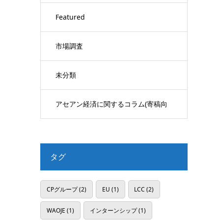
Featured
市場調査
未分類
アセアン経済に関するコラム(寄稿向
け)
タグ
CPグループ
(2)
EU
(1)
LCC
(2)
WAOJE
(1)
インターンシップ
(1)