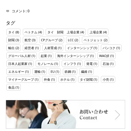
コメント:
0
タグ
タイ
(8)
ベトナム
(4)
タイ 財閥 上場企業
(4)
上場企業
(4)
財閥
(3)
航空
(3)
CPグループ
(2)
LCC
(2)
ベトジェット
(2)
輸出
(2)
経営者
(1)
人材育成
(1)
インターンシップ
(1)
バンコク
(1)
グローバル人材
(1)
起業
(1)
海外インターンシップ
(1)
WAOJE
(1)
日本人起業家
(1)
モノレール
(1)
インフラ
(1)
発電
(1)
石油
(1)
エネルギー
(1)
運輸
(1)
EU
(1)
鉄鋼
(1)
繊維
(1)
マイナーグループ
(1)
外食
(1)
ホテル
(1)
タイ財閥
(1)
小売
(1)
食品
(1)