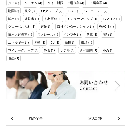
タイ
(8)
ベトナム
(4)
タイ 財閥 上場企業
(4)
上場企業
(4)
財閥
(3)
航空
(3)
CPグループ
(2)
LCC
(2)
ベトジェット
(2)
輸出
(2)
経営者
(1)
人材育成
(1)
インターンシップ
(1)
バンコク
(1)
グローバル人材
(1)
起業
(1)
海外インターンシップ
(1)
WAOJE
(1)
日本人起業家
(1)
モノレール
(1)
インフラ
(1)
発電
(1)
石油
(1)
エネルギー
(1)
運輸
(1)
EU
(1)
鉄鋼
(1)
繊維
(1)
マイナーグループ
(1)
外食
(1)
ホテル
(1)
タイ財閥
(1)
小売
(1)
食品
(1)