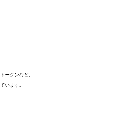
、
性トークンなど、
しています。