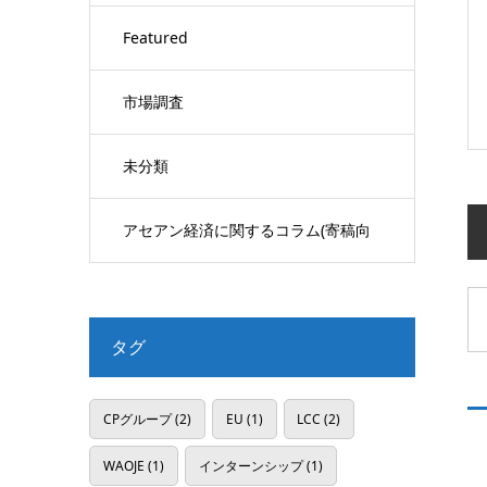
Featured
市場調査
未分類
アセアン経済に関するコラム(寄稿向
け)
タグ
CPグループ
(2)
EU
(1)
LCC
(2)
WAOJE
(1)
インターンシップ
(1)