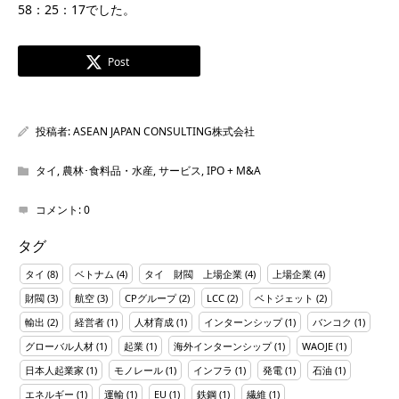
58：25：17でした。
Post
投稿者:
ASEAN JAPAN CONSULTING株式会社
タイ
,
農林･食料品・水産
,
サービス
,
IPO + M&A
コメント:
0
タグ
タイ
(8)
ベトナム
(4)
タイ 財閥 上場企業
(4)
上場企業
(4)
財閥
(3)
航空
(3)
CPグループ
(2)
LCC
(2)
ベトジェット
(2)
輸出
(2)
経営者
(1)
人材育成
(1)
インターンシップ
(1)
バンコク
(1)
グローバル人材
(1)
起業
(1)
海外インターンシップ
(1)
WAOJE
(1)
日本人起業家
(1)
モノレール
(1)
インフラ
(1)
発電
(1)
石油
(1)
エネルギー
(1)
運輸
(1)
EU
(1)
鉄鋼
(1)
繊維
(1)