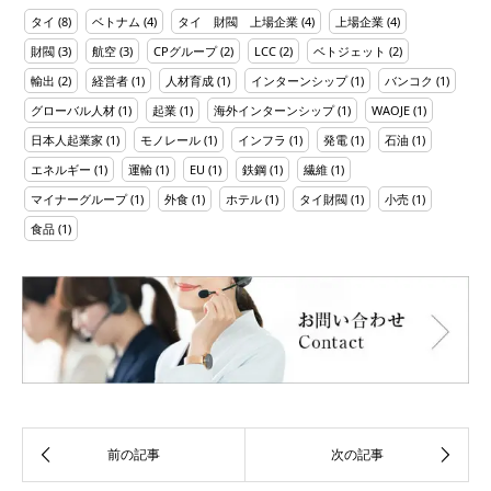
タイ
(8)
ベトナム
(4)
タイ 財閥 上場企業
(4)
上場企業
(4)
財閥
(3)
航空
(3)
CPグループ
(2)
LCC
(2)
ベトジェット
(2)
輸出
(2)
経営者
(1)
人材育成
(1)
インターンシップ
(1)
バンコク
(1)
グローバル人材
(1)
起業
(1)
海外インターンシップ
(1)
WAOJE
(1)
日本人起業家
(1)
モノレール
(1)
インフラ
(1)
発電
(1)
石油
(1)
エネルギー
(1)
運輸
(1)
EU
(1)
鉄鋼
(1)
繊維
(1)
マイナーグループ
(1)
外食
(1)
ホテル
(1)
タイ財閥
(1)
小売
(1)
食品
(1)