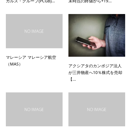
カルズ・グループ(PCGB)...
末時点の終値から+19...
マレーシア マレーシア航空
（MAS）
アクシアタのカンボジア法人
が三井物産へ10％株式を売却
【...