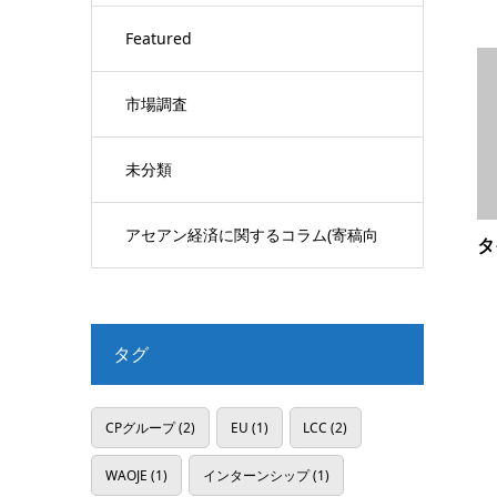
Featured
市場調査
未分類
アセアン経済に関するコラム(寄稿向
タ
け)
タグ
CPグループ
(2)
EU
(1)
LCC
(2)
WAOJE
(1)
インターンシップ
(1)