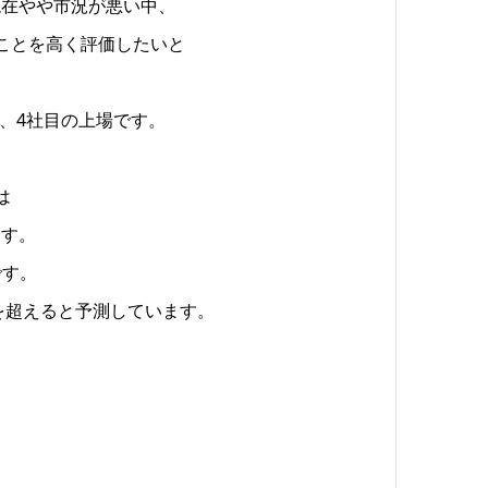
現在やや市況が悪い中、
たことを高く評価したいと
3年、4社目の上場です。
は
ます。
です。
を超えると予測しています。