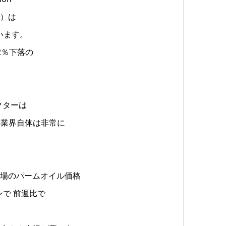
P）は
います。
2％下落の
イレクターは
の業界自体は非常に
ティブ市場のパームオイル価格
/トンで 前週比で