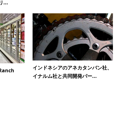
..
インドネシアのアネカタンバン社、
anch
イナルム社と共同開発パー...