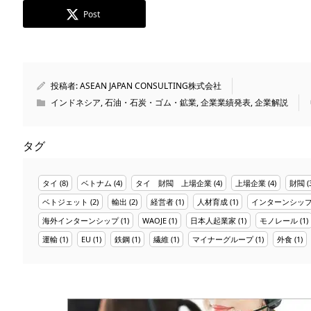
Post
投稿者:
ASEAN JAPAN CONSULTING株式会社
インドネシア
,
石油・石炭・ゴム・鉱業
,
企業業績発表
,
企業解説
タグ
タイ
(8)
ベトナム
(4)
タイ 財閥 上場企業
(4)
上場企業
(4)
財閥
(
ベトジェット
(2)
輸出
(2)
経営者
(1)
人材育成
(1)
インターンシッ
海外インターンシップ
(1)
WAOJE
(1)
日本人起業家
(1)
モノレール
(1)
運輸
(1)
EU
(1)
鉄鋼
(1)
繊維
(1)
マイナーグループ
(1)
外食
(1)