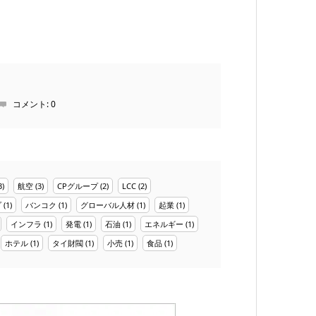
コメント:
0
3)
航空
(3)
CPグループ
(2)
LCC
(2)
プ
(1)
バンコク
(1)
グローバル人材
(1)
起業
(1)
インフラ
(1)
発電
(1)
石油
(1)
エネルギー
(1)
ホテル
(1)
タイ財閥
(1)
小売
(1)
食品
(1)