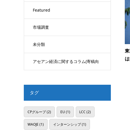
Featured
市場調査
未分類
東
は
アセアン経済に関するコラム(寄稿向
け)
タグ
CPグループ
(2)
EU
(1)
LCC
(2)
WAOJE
(1)
インターンシップ
(1)