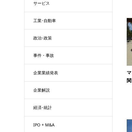
サービス
工業･自動車
政治･政策
事件・事故
マ
企業業績発表
関
企業解説
経済･統計
IPO + M&A