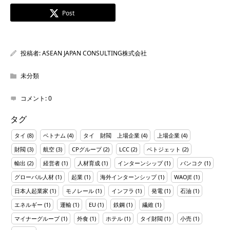
Post
投稿者:
ASEAN JAPAN CONSULTING株式会社
未分類
コメント:
0
タグ
タイ
(8)
ベトナム
(4)
タイ 財閥 上場企業
(4)
上場企業
(4)
財閥
(3)
航空
(3)
CPグループ
(2)
LCC
(2)
ベトジェット
(2)
輸出
(2)
経営者
(1)
人材育成
(1)
インターンシップ
(1)
バンコク
(1)
グローバル人材
(1)
起業
(1)
海外インターンシップ
(1)
WAOJE
(1)
日本人起業家
(1)
モノレール
(1)
インフラ
(1)
発電
(1)
石油
(1)
エネルギー
(1)
運輸
(1)
EU
(1)
鉄鋼
(1)
繊維
(1)
マイナーグループ
(1)
外食
(1)
ホテル
(1)
タイ財閥
(1)
小売
(1)