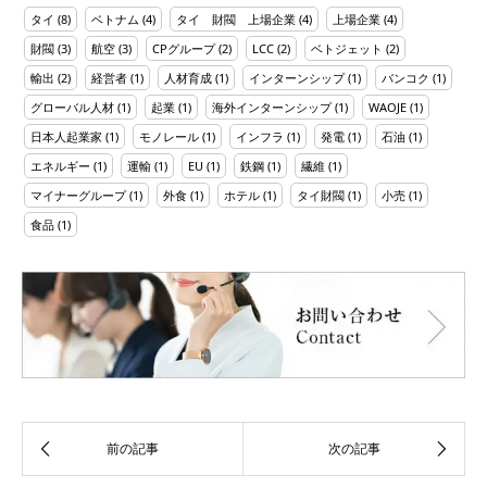
タイ
(8)
ベトナム
(4)
タイ 財閥 上場企業
(4)
上場企業
(4)
財閥
(3)
航空
(3)
CPグループ
(2)
LCC
(2)
ベトジェット
(2)
輸出
(2)
経営者
(1)
人材育成
(1)
インターンシップ
(1)
バンコク
(1)
グローバル人材
(1)
起業
(1)
海外インターンシップ
(1)
WAOJE
(1)
日本人起業家
(1)
モノレール
(1)
インフラ
(1)
発電
(1)
石油
(1)
エネルギー
(1)
運輸
(1)
EU
(1)
鉄鋼
(1)
繊維
(1)
マイナーグループ
(1)
外食
(1)
ホテル
(1)
タイ財閥
(1)
小売
(1)
食品
(1)