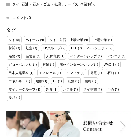
タイ
,
石油・石炭・ゴム・鉱業
,
サービス
,
企業解説
コメント:
0
タグ
タイ
(8)
ベトナム
(4)
タイ 財閥 上場企業
(4)
上場企業
(4)
財閥
(3)
航空
(3)
CPグループ
(2)
LCC
(2)
ベトジェット
(2)
輸出
(2)
経営者
(1)
人材育成
(1)
インターンシップ
(1)
バンコク
(1)
グローバル人材
(1)
起業
(1)
海外インターンシップ
(1)
WAOJE
(1)
日本人起業家
(1)
モノレール
(1)
インフラ
(1)
発電
(1)
石油
(1)
エネルギー
(1)
運輸
(1)
EU
(1)
鉄鋼
(1)
繊維
(1)
マイナーグループ
(1)
外食
(1)
ホテル
(1)
タイ財閥
(1)
小売
(1)
食品
(1)