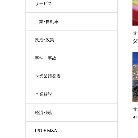
サービス
工業･自動車
サ
政治･政策
ダ
事件・事故
企業業績発表
企業解説
サ
経済･統計
ャ
IPO + M&A