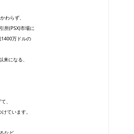
かかわらず、
所(PSX)市場に
億1400万ドルの
以来になる、
げて、
つけています。
れるなど、