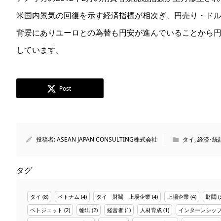
米国内景気の回復を示す経済指標が相次ぎ、円売り・ド
背景にありユーロとの為替も円安が進んでいることから
しています。
Post
投稿者:
ASEAN JAPAN CONSULTING株式会社
タイ
,
経済･統
タグ
タイ
(8)
ベトナム
(4)
タイ 財閥 上場企業
(4)
上場企業
(4)
財閥
(
ベトジェット
(2)
輸出
(2)
経営者
(1)
人材育成
(1)
インターンシッ