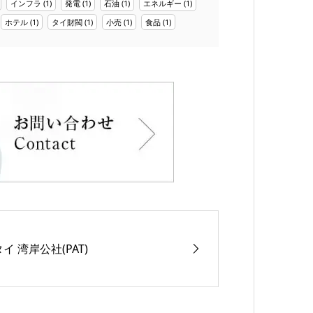
インフラ
(1)
発電
(1)
石油
(1)
エネルギー
(1)
ホテル
(1)
タイ財閥
(1)
小売
(1)
食品
(1)
タイ 湾岸公社(PAT)