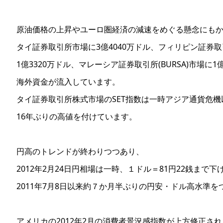
原油価格の上昇やユーロ圏経済の減速をめぐる懸念にも
タイ証券取引所市場に3億4040万ドル、フィリピン証券取引
1億3320万ドル、マレーシア証券取引所(BURSA)市場に1
海外資金が流入しています。
タイ証券取引所株式市場のSET指数は一時アジア通貨危機
16年ぶりの高値を付けています。
円高のトレンドが終わりつつあり、
2012年2月24日円相場は一時、１ドル＝81円22銭まで下
2011年7月8日以来約７か月半ぶりの円安・ドル高水準を
アメリカの2012年2月の消費者景況感指数が上方修正さ