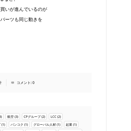
ル買いが進んでいるのが
円バーツも同じ動きを
計
コメント:
0
3)
航空
(3)
CPグループ
(2)
LCC
(2)
プ
(1)
バンコク
(1)
グローバル人材
(1)
起業
(1)