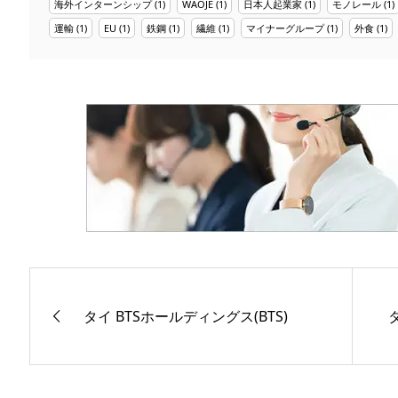
海外インターンシップ
(1)
WAOJE
(1)
日本人起業家
(1)
モノレール
(1)
運輸
(1)
EU
(1)
鉄鋼
(1)
繊維
(1)
マイナーグループ
(1)
外食
(1)
タイ BTSホールディングス(BTS)