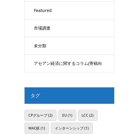
Featured
市場調査
未分類
アセアン経済に関するコラム(寄稿向
け)
タグ
CPグループ
(2)
EU
(1)
LCC
(2)
WAOJE
(1)
インターンシップ
(1)